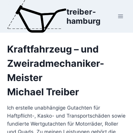
Zum
treiber-
Inhalt
hamburg
springen
Kraftfahrzeug – und
Zweiradmechaniker-
Meister
Michael Treiber
Ich erstelle unabhängige Gutachten für
Haftpflicht-, Kasko- und Transportschäden sowie
fundierte Wertgutachten für Motorräder, Roller
und Quads. Zu meinen Leistungen gehört die